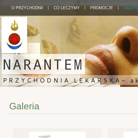
O PRZYCHODNII
CO LECZYMY
PROMOCJE
GALER
NARANTEM
PRZYCHODNIA LEKARSKA- aku
Galeria