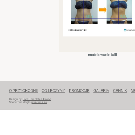
modelowanie talii
O PRZYCHODNII
CO LECZYMY
PROMOCJE
GALERIA
CENNIK
ME
Design by
Free Templates Online
Stworzone dzięki
pl.mfirma.eu